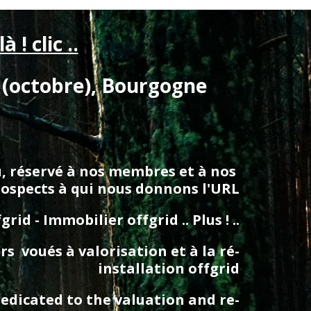
là ! clic ..
 (octobre), Bourgogne 
au, réservé à nos membres et à nos 
rospects à qui nous donnons l'URL
d - Immobilier offgrid .. Plus ! ..
  voués à valorisation et à la ré-
installation offgrid
edicated to the valuation and re-