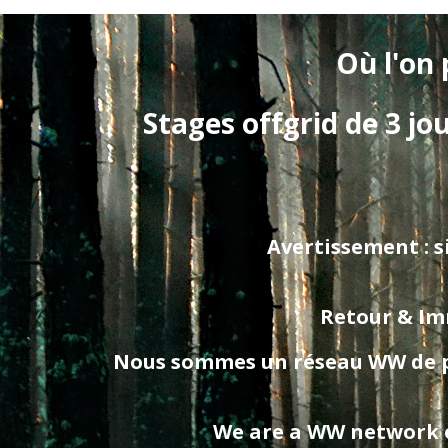
Où l'on 
Stages offgrid de 3 jo
Avertissement : si
Retour & Imm
Nous sommes un réseau WW de prof
We are a WW network of