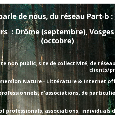
parle de nous, du réseau Part-b : 
urs  : Drôme (septembre), Vosges
(octobre)
_________________________________________
te non public, site de collectivité, de rése
clients/p
ersion Nature - Littérature & Internet offgri
essionnels, d'associations, de particuliers
 professionals, associations, individuals d