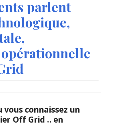
ents parlent 
hnologique, 
ale, 
opérationnelle 
Grid
ou vous connaissez un 
r Off Grid .. en 