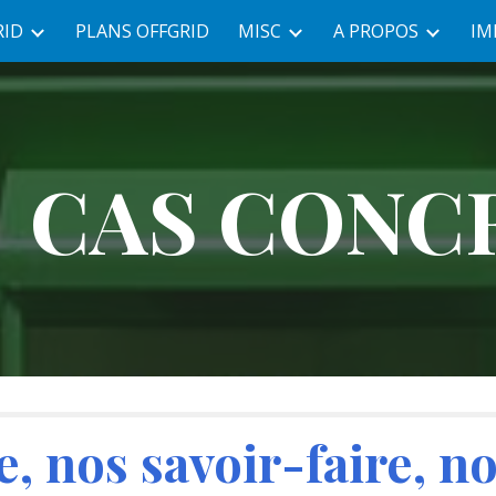
RID
PLANS OFFGRID
MISC
A PROPOS
IM
ip to main content
Skip to navigat
CAS CONC
, nos savoir-faire, no