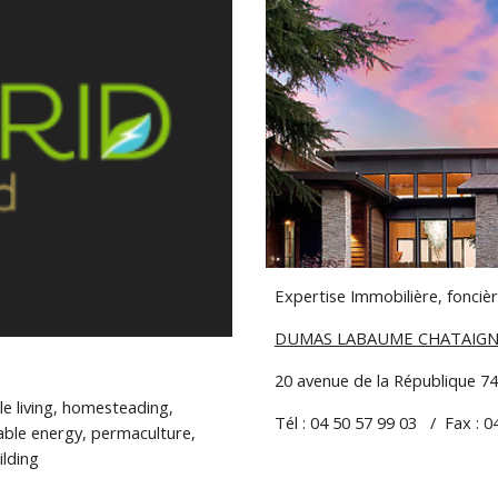
Expertise Immobilière, fonciè
DUMAS LABAUME CHATAIGN
20 avenue de la République 
le living, homesteading, 
Tél : 04 50 57 99 03   /  Fax : 0
ble energy, permaculture, 
ilding