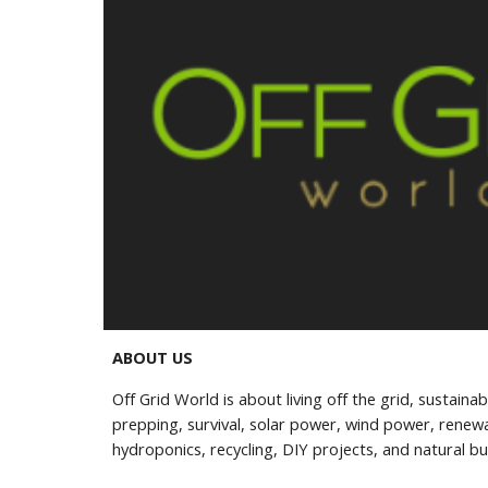
ABOUT US
Off Grid World is about living off the grid, sustainab
prepping, survival, solar power, wind power, renewa
hydroponics, recycling, DIY projects, and natural bu