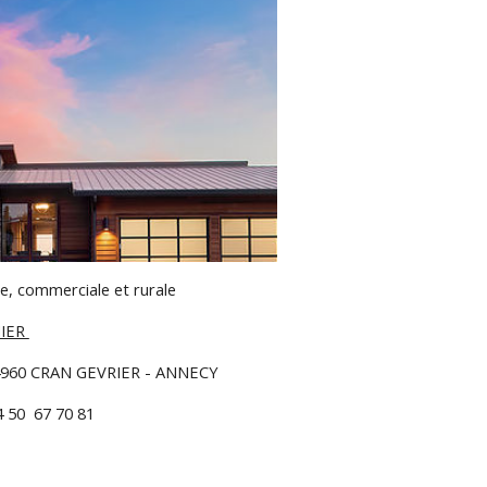
re, commerciale et rurale
IER 
74960 CRAN GEVRIER - ANNECY
4 50  67 70 81  