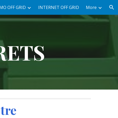
MO OFF GRID
INTERNET OFF GRID
More
ion
RETS
tre 