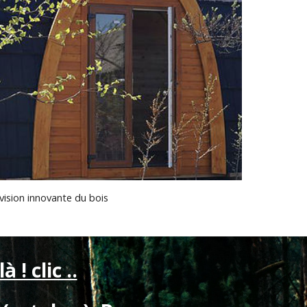
vision innovante du bois
là ! clic ..