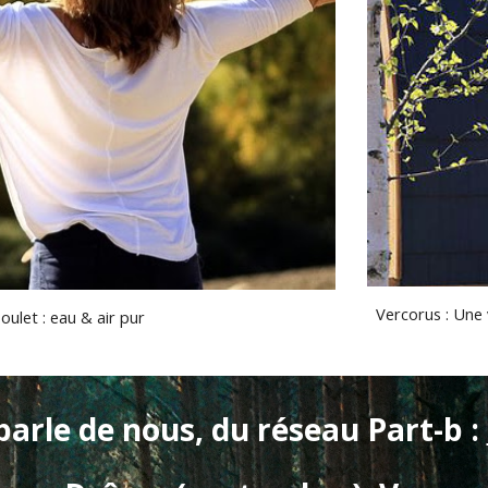
Vercorus : Une 
oulet : eau & air pur
parle de nous, du réseau Part-b : 