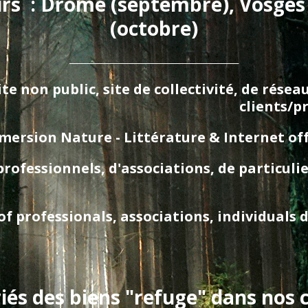
urs  : Drôme (septembre), Vosges
(octobre)
_________________________________________
te non public, site de collectivité, de rése
clients/p
ersion Nature - Littérature & Internet offgri
essionnels, d'associations, de particuliers
 professionals, associations, individuals d
és des biens "refuge" dans nos co