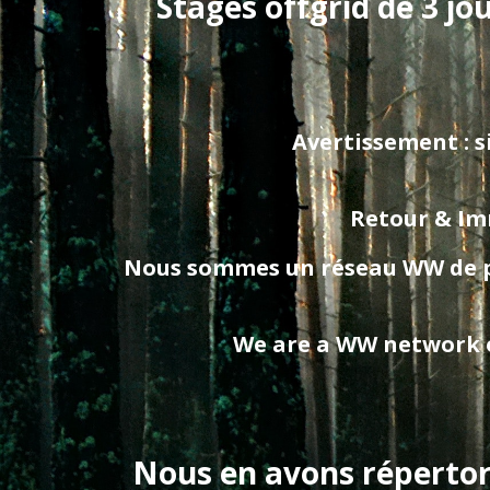
Stages offgrid de 3 jo
Avertissement : si
Retour & Imm
Nous sommes un réseau WW de prof
We are a WW network of
Nous en avons répertori