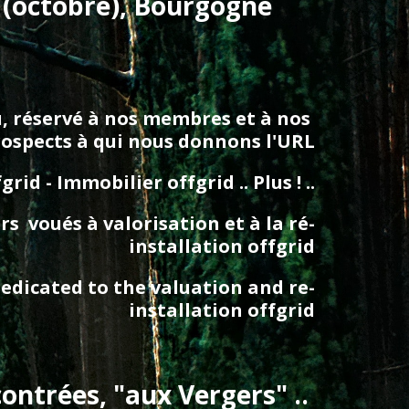
 (octobre), Bourgogne 
au, réservé à nos membres et à nos 
rospects à qui nous donnons l'URL
d - Immobilier offgrid .. Plus ! ..
  voués à valorisation et à la ré-
installation offgrid
edicated to the valuation and re-
installation offgrid
ntrées, "aux Vergers" .. 