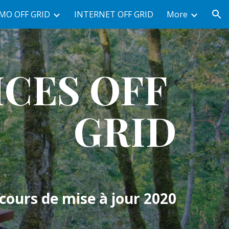
MO OFF GRID
INTERNET OFF GRID
More
ion
CES OFF 
GRID
cours de mise à jour 2020