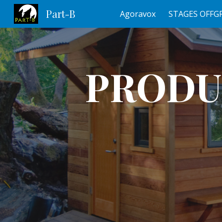
Part-B
Agoravox
STAGES OFFG
Sk
PRODUI