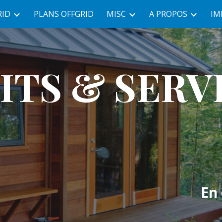
RID
PLANS OFFGRID
MISC
A PROPOS
IM
ip to main content
Skip to navigat
TS & SERVI
En 