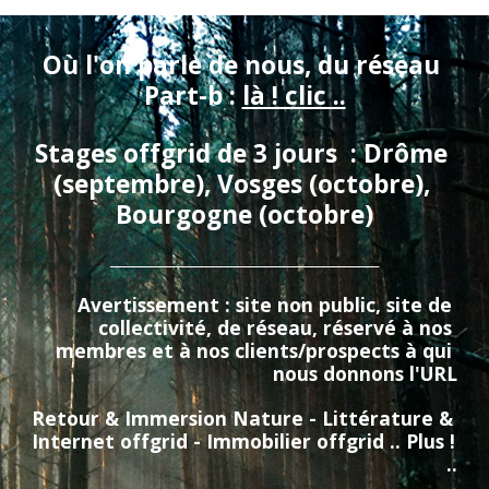
Où l'on parle de nous, du réseau 
Part-b : 
là ! clic ..
Stages offgrid de 3 jours  : Drôme 
(septembre), Vosges (octobre), 
Bourgogne (octobre)
_________________________________________
Avertissement : site non public, site de 
collectivité, de réseau, réservé à nos 
membres et à nos clients/prospects à qui 
nous donnons l'URL
Retour & Immersion Nature - Littérature & 
Internet offgrid - Immobilier offgrid .. Plus ! 
..