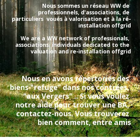
Nous sommes un réseau WW de 
professionnels, d'associations, de 
particuliers  voués à valorisation et à la ré-
installation offgrid
We are a WW network of professionals, 
associations, individuals dedicated to the 
valuation and re-installation offgrid
Nous en avons répertoriés des 
biens "refuge" dans nos contrées, 
"aux Vergers" .. Si vous voulez 
notre aide pour trouver une BA, 
contactez-nous. Vous trouverez 
bien comment, entre amis